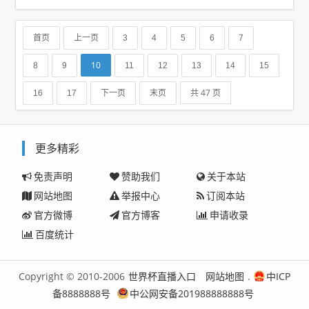
首页
上一页
3
4
5
6
7
10
8
9
11
12
13
14
15
共 47 页
16
17
下一页
末页
更多精彩
免责声明
赞助我们
关于本站
网站地图
举报中心
订阅本站
官方微博
官方博客
申请收录
百度统计
Copyright © 2010-2006
世界杯直播入口
网站地图
.
中ICP
备8888888号
中公网安备201988888888号