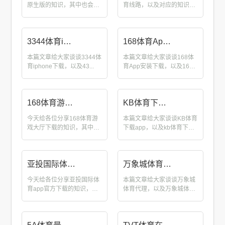
原生版的知识，其中也会对
育线路，以及对应的知识
ayx爱...
点，希望对...
3344体育iphone下载_4303体育真实平台吗
168体育App安装下载_168体育是哪个国家的
本篇文章给大家谈谈3344体
本篇文章给大家谈谈168体
育iphone下载，以及43...
育App安装下载，以及168
体...
168体育游戏大厅下载_有没有玩168体育的
KB体育下载app_kb体育下载APP享福利大厅功能体验中国
今天给各位分享168体育游
本篇文章给大家谈谈KB体育
戏大厅下载的知识，其中也
下载app，以及kb体育下载
会对有...
A...
亚投国际体育app官方下载_亚投yt
万象城体育代理_万象城体育代理公司
今天给各位分享亚投国际体
本篇文章给大家谈谈万象城
育app官方下载的知识，其
体育代理，以及万象城体育
中也会...
代理公司...