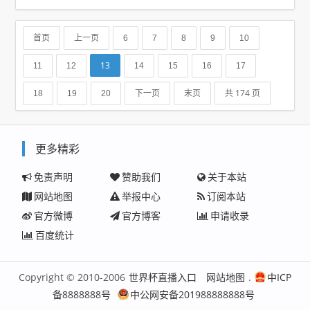
首页
上一页
6
7
8
9
10
13
11
12
14
15
16
17
共 174 页
18
19
20
下一页
末页
更多精彩
免责声明
赞助我们
关于本站
网站地图
举报中心
订阅本站
官方微博
官方博客
申请收录
百度统计
Copyright © 2010-2006
世界杯直播入口
网站地图
.
中ICP
备8888888号
中公网安备201988888888号