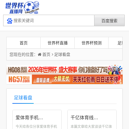
首页
世界杯直播
世界杯预测
足球
您现在的位置：
首页
足球看盘
足球看盘
爱体育手机原生版_ayx爱体育
千亿体育线路的简单介绍
今天给各位分享爱体育手机
本篇文章给大家谈谈千亿体