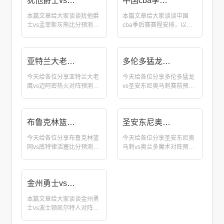
犹他爵士vs孟菲斯灰熊比分预测_犹他爵士2020
中国cba季后赛赛程安排_cba季后赛赛程安排表2324
本篇文章给大家谈谈犹他爵
本篇文章给大家谈谈中国
士vs孟菲斯灰熊比分预测，
cba季后赛赛程安排，以及
以及犹...
cba季...
亚特兰大老鹰vs迈阿密热火对阵预测_亚特兰大老鹰队史
多伦多猛龙vs圣安东尼奥马刺赛前预测_多伦多猛龙十佳球
今天给各位分享亚特兰大老
今天给各位分享多伦多猛龙
鹰vs迈阿密热火对阵预测的
vs圣安东尼奥马刺赛前预测
知识，...
的知识...
布鲁克林篮网vs底特律活塞比分预测_布鲁克林篮网vs密尔沃基雄鹿预测
圣安东尼奥马刺vs奥兰多魔术对阵预测_圣安东尼奥马刺vs孟菲斯灰熊
今天给各位分享布鲁克林篮
今天给各位分享圣安东尼奥
网vs底特律活塞比分预测的
马刺vs奥兰多魔术对阵预测
知识，...
的知识...
金州勇士vs波士顿凯尔特人对阵预测_金州勇士vs步行者
本篇文章给大家谈谈金州勇
士vs波士顿凯尔特人对阵预
测，以...