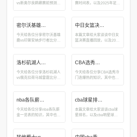
vs新奥尔良鹈鹕赛前预测的
赛时间表，以及2025年足
知识，...
球...
密尔沃基雄鹿vs印第安纳步行者比分预测_密尔沃基雄鹿vs太阳
中日女篮决赛直播回放_2020中日女篮决赛直播中国女篮对日本女篮第三节
今天给各位分享密尔沃基雄
本篇文章给大家谈谈中日女
鹿vs印第安纳步行者比分预
篮决赛直播回放，以及2020
测的知...
中日...
洛杉矶湖人vs俄克拉荷马城雷霆比分预测_洛杉矶湖人对战
CBA选秀冷门迭爆热_cba 选秀
今天给各位分享洛杉矶湖人
今天给各位分享CBA选秀冷
vs俄克拉荷马城雷霆比分预
门迭爆热的知识，其中也会
测的知...
对cb...
nba各队薪金一览表_nba各队薪酬
cba球星排名_cba明星球员排名
今天给各位分享nba各队薪
本篇文章给大家谈谈cba球
金一览表的知识，其中也会
星排名，以及cba明星球员
对nb...
排名...