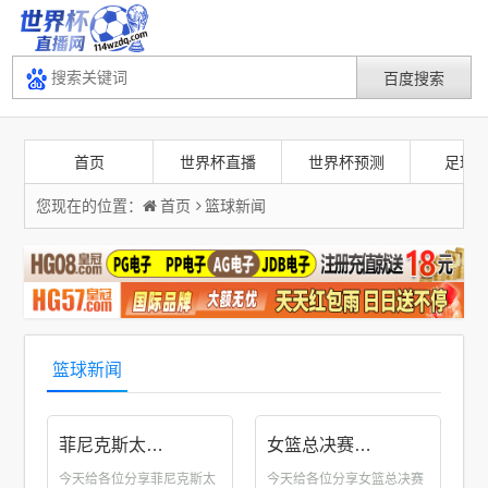
首页
世界杯直播
世界杯预测
足球
您现在的位置：
首页
篮球新闻
篮球新闻
菲尼克斯太阳vs迈阿密热火赛前预测_菲尼克斯太阳队最新战报
女篮总决赛2025直播回放_女篮总决赛2025直播回放下载
今天给各位分享菲尼克斯太
今天给各位分享女篮总决赛