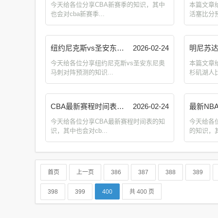
今天给各位分享CBA新赛季的知识，其中
本篇文章
也会对cba新赛季...
活塞比分预
纽约尼克斯vs圣安东尼奥马刺对阵预测_纽约尼克斯vs印第安纳步行者
2026-02-24
今天给各位分享纽约尼克斯vs圣安东尼奥
本篇文章
马刺对阵预测的知识...
杉矶湖人比
CBA最新赛程时间表_cba最新赛程时间表直播
2026-02-24
今天给各位分享CBA最新赛程时间表的知
今天给各
识，其中也会对cb...
的知识，其
首页
上一页
386
387
388
389
400
共 400 页
398
399