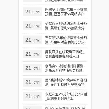
顿维拉
巴塞罗那VS阿尔梅里亚赛前
21
07月
/
预测_巴塞罗那vs阿纳多卢
艾菲斯
英超伯恩利VS切尔西比分预
21
07月
/
测_英超伯恩利vs狼队比分
预测
布莱顿VS布伦特福德比分预
21
07月
/
测_布莱顿对富勒姆比分预
测
曼联直播在线观看直播吧_
21
07月
/
曼联直播免费观看入口
水晶宫VS利物浦对阵预测_
21
07月
/
水晶宫对利物浦历史战绩
曼彻斯特城VS埃弗顿阵容预
21
07月
/
测_曼彻斯特联对曼彻斯特
城比赛结果
塞维利亚VS艾尔切比分预测
21
07月
/
_塞利维亚对埃尔切
西班牙人萨尔塔_西班牙 萨