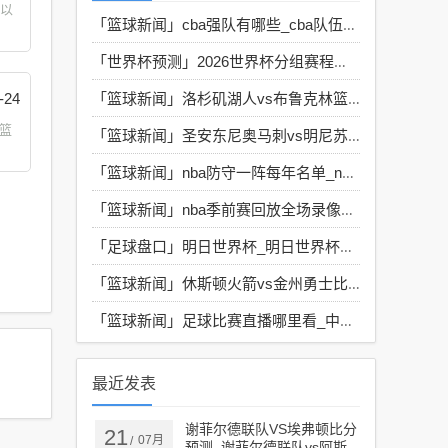
，以
「篮球新闻」
cba强队有哪些_cba队伍实力排名
「世界杯预测」
2026世界杯分组赛程表_2026世界杯分组赛程表图片
-24
「篮球新闻」
洛杉矶湖人vs布鲁克林篮网对阵预测_洛杉矶湖人与篮网
篮
「篮球新闻」
圣安东尼奥马刺vs明尼苏达森林狼比分预测_圣安东尼奥马刺vs华盛顿奇才
「篮球新闻」
nba防守一阵每年名单_nba近几年防守一阵
「篮球新闻」
nba季前赛回放全场录像高清_nba季前赛2021回看
「足球盘口」
明日世界杯_明日世界杯乒乓球赛程表
「篮球新闻」
休斯顿火箭vs金州勇士比分预测_休斯顿火箭队比赛视频直播
「篮球新闻」
足球比赛直播哪里看_中国日本足球比赛直播哪里看
最近发表
谢菲尔德联队VS埃弗顿比分
21
07月
/
预测_谢菲尔德联队vs阿斯