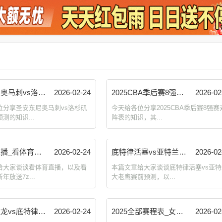
圣安东尼奥马刺vs洛杉矶快船比分预测_圣安东尼奥马刺vs华盛顿奇才
2026-02-24
2025CBA季后赛8强赛对阵表_2021cba赛制季后赛
2026-02
位分享圣安东尼奥马刺vs洛杉矶
今天给各位分享2025CBA季后赛8强赛
测的知识...
阵表的知识，其...
看体育直播_看体育直播新年放送7zg国美电器top
2026-02-24
底特律活塞vs亚特兰大老鹰赛前预测_底特律活塞vs奥兰多魔术
2026-02
给大家谈谈看体育直播，以及看
本篇文章给大家谈谈底特律活塞vs亚特
年放送7z...
大老鹰赛前预测，以...
多伦多猛龙vs底特律活塞比分预测_多伦多猛龙阵容
2026-02-24
2025全部赛程表_女篮世界杯2025全部赛程表
2026-02