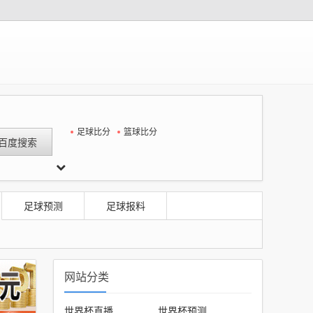
足球比分
篮球比分
刘浩存独舞
足球预测
足球报料
网站分类
世界杯直播
世界杯预测