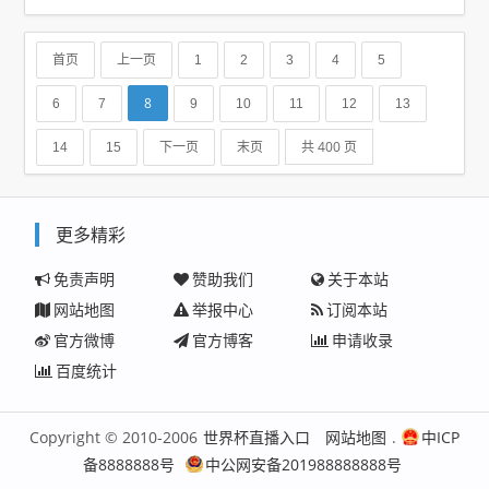
首页
上一页
1
2
3
4
5
8
6
7
9
10
11
12
13
共 400 页
14
15
下一页
末页
更多精彩
免责声明
赞助我们
关于本站
网站地图
举报中心
订阅本站
官方微博
官方博客
申请收录
百度统计
Copyright © 2010-2006
世界杯直播入口
网站地图
.
中ICP
备8888888号
中公网安备201988888888号