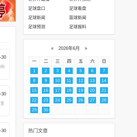
足球盘口
足球看盘
足球新闻
篮球新闻
足球预测
足球报料
«
2026年6月
»
-30
一
二
三
四
五
六
日
的网
1
2
3
4
5
6
7
8
9
10
11
12
13
14
15
16
17
18
19
20
21
-30
22
23
24
25
26
27
28
德里
29
30
热门文章
-30