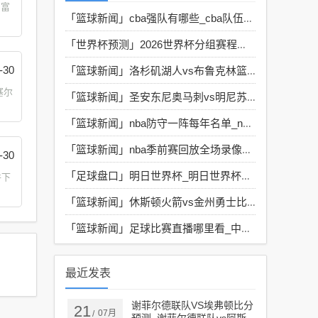
s富
「篮球新闻」
cba强队有哪些_cba队伍实力排名
「世界杯预测」
2026世界杯分组赛程表_2026世界杯分组赛程表图片
-30
「篮球新闻」
洛杉矶湖人vs布鲁克林篮网对阵预测_洛杉矶湖人与篮网
塞尔
「篮球新闻」
圣安东尼奥马刺vs明尼苏达森林狼比分预测_圣安东尼奥马刺vs华盛顿奇才
「篮球新闻」
nba防守一阵每年名单_nba近几年防守一阵
「篮球新闻」
nba季前赛回放全场录像高清_nba季前赛2021回看
-30
「足球盘口」
明日世界杯_明日世界杯乒乓球赛程表
件下
「篮球新闻」
休斯顿火箭vs金州勇士比分预测_休斯顿火箭队比赛视频直播
「篮球新闻」
足球比赛直播哪里看_中国日本足球比赛直播哪里看
最近发表
谢菲尔德联队VS埃弗顿比分
21
07月
/