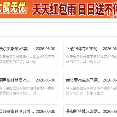
沃尔夫斯堡VS美因茨赛前预测_沃尔夫斯堡vs美因茨比分预测
2026-06-30
下载19体育APP的网址_19体育黑不黑
2026-06
今天给各位分享沃尔夫斯堡VS美因茨
今天给各位分享下载19体育APP
赛前预测的知识，其中也...
址的知识，其中也会对...
德甲柏林赫塔VS奥格斯堡比分预测_柏林赫塔vs柏林联合预测
2026-06-30
赫塔菲vs皇家马德里比分_赫塔菲对皇家贝蒂斯比分结果
2026-06
今天给各位分享德甲柏林赫塔VS奥格
今天给各位分享赫塔菲vs皇家马
斯堡比分预测的知识，其...
比分的知识，其中也会对...
英超赛事预测万博b_英超比赛结果f万博
2026-06-30
曼彻斯特城vs富勒姆比分_曼彻斯特城vs曼彻斯特联
2026-06