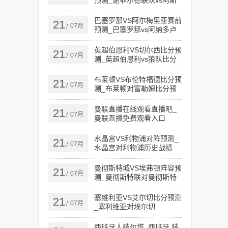
预测_谢菲尔德联队vs阿斯
顿维拉
巴塞罗那VS阿尔梅里亚赛前
21
07月
/
预测_巴塞罗那vs阿纳多卢
艾菲斯
英超伯恩利VS切尔西比分预
21
07月
/
测_英超伯恩利vs狼队比分
预测
布莱顿VS布伦特福德比分预
21
07月
/
测_布莱顿对富勒姆比分预
测
曼联直播在线观看直播吧_
21
07月
/
曼联直播免费观看入口
水晶宫VS利物浦对阵预测_
21
07月
/
水晶宫对利物浦历史战绩
曼彻斯特城VS埃弗顿阵容预
21
07月
/
测_曼彻斯特联对曼彻斯特
城比赛结果
塞维利亚VS艾尔切比分预测
21
07月
/
_塞利维亚对埃尔切
西班牙人萨尔塔_西班牙 萨