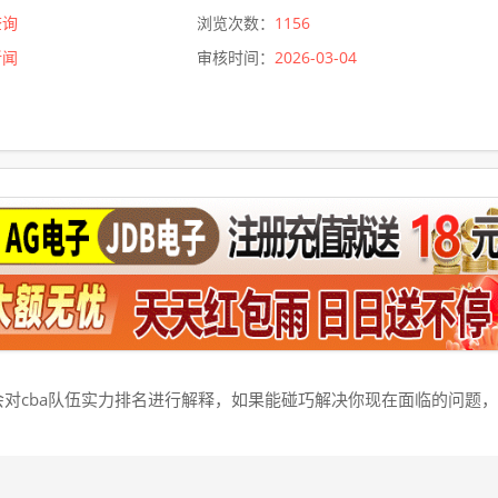
查询
浏览次数：
1156
新闻
审核时间：
2026-03-04
会对cba队伍实力排名进行解释，如果能碰巧解决你现在面临的问题