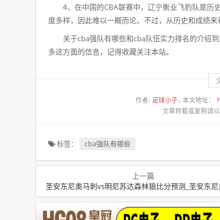
4、在中国的CBA联赛中，辽宁衡业飞豹队是
度多样，因此难以一概而论。不过，从历史和成绩来
关于cba强队有哪些和cba队伍实力排名的介
多这方面的信息，记得收藏关注本站。
作者:
足球小子
本文地址：
文章转载或复制请以
标签：
cba强队有哪些
上一篇
圣安东尼奥马刺vs明尼苏达森林狼比分预测_圣安东尼奥马刺vs华盛