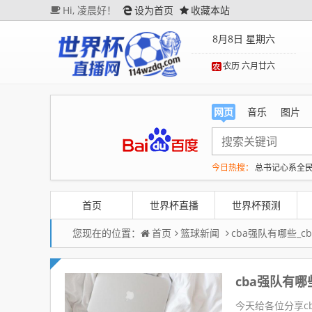
Hi,
凌晨好！
设为首页
收藏本站
8月8日 星期六
农历 六月廿六
网页
音乐
图片
今日热搜：
总书记心系全
今年第二强台风将带来多
以媒：穆杰塔巴被紧急送
首页
世界杯直播
世界杯预测
女子生下4胞胎被全家“宠上
您现在的位置：
首页
篮球新闻
cba强队有哪些_c
cba强队有哪
今天给各位分享cb