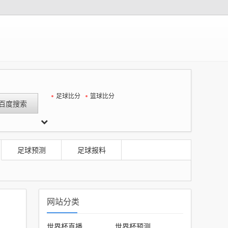
足球比分
篮球比分
足球预测
足球报料
网站分类
世界杯直播
世界杯预测