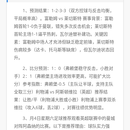
1、预测结果：1-2-3-3（双方控球与反击均衡，
平局概率高）。富勒姆 vs 莱切斯特 赛事背景：富勒
姆首轮1-0负于曼联，错失多次反击机会；莱切斯特
首轮主场1-1逼平热刺，瓦尔迪替补建功。关键因
素：富勒姆中场人才充沛但缺乏稳定前锋，莱切斯特
伤病较多（达卡、托马斯等缺席），但瓦尔迪状态回
升。
2、比分预测：1：0（弗赖堡稳守反击，小胜对
手）2：1（弗赖堡主场进攻效率更高，可能扩大比
分）参考指数：弗赖堡-0.5（主队让半球，支持主队
全取三分）利物浦 vs 阿斯顿维拉（英超）推荐结
果：让胜/平（利物浦大胜或小胜）利物浦上赛季双杀
维拉（攻入6球，丢2球），对赛往绩优势明显。
3、月4日星期六足球推荐观看英超联赛中的曼城
对阵阿森纳的比赛。以下是推荐理由：球队实力强