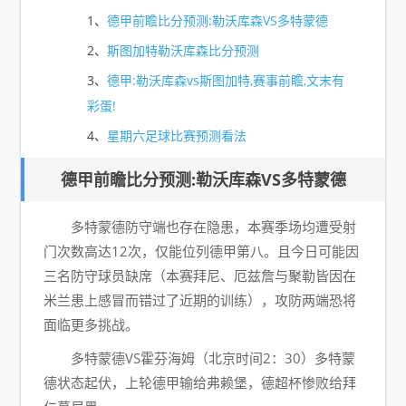
1、
德甲前瞻比分预测:勒沃库森VS多特蒙德
2、
斯图加特勒沃库森比分预测
3、
德甲:勒沃库森vs斯图加特,赛事前瞻,文末有
彩蛋!
4、
星期六足球比赛预测看法
德甲前瞻比分预测:勒沃库森VS多特蒙德
多特蒙德防守端也存在隐患，本赛季场均遭受射
门次数高达12次，仅能位列德甲第八。且今日可能因
三名防守球员缺席（本赛拜尼、厄兹詹与聚勒皆因在
米兰患上感冒而错过了近期的训练），攻防两端恐将
面临更多挑战。
多特蒙德VS霍芬海姆（北京时间2：30）多特蒙
德状态起伏，上轮德甲输给弗赖堡，德超杯惨败给拜