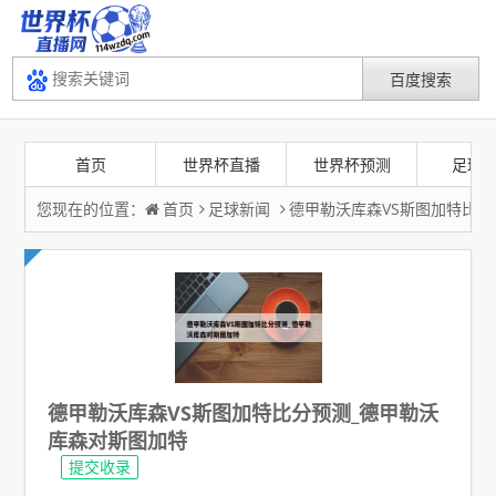
首页
世界杯直播
世界杯预测
足球
您现在的位置：
首页
足球新闻
德甲勒沃库森VS斯图加特比分
德甲勒沃库森VS斯图加特比分预测_德甲勒沃
库森对斯图加特
提交收录