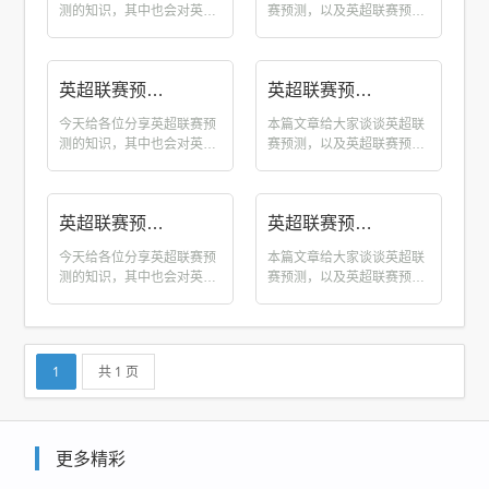
测的知识，其中也会对英超
赛预测，以及英超联赛预测
联赛预测...
最新结果...
英超联赛预测_英超联赛预测曼联切尔西胜券在握
英超联赛预测_英超联赛预测阿森纳胜券在握
今天给各位分享英超联赛预
本篇文章给大家谈谈英超联
测的知识，其中也会对英超
赛预测，以及英超联赛预测
联赛预测...
阿森纳胜...
英超联赛预测_英超联赛预测曼城富勒姆胜券在握
英超联赛预测_英超联赛预测夺冠
今天给各位分享英超联赛预
本篇文章给大家谈谈英超联
测的知识，其中也会对英超
赛预测，以及英超联赛预测
联赛预测...
夺冠对应...
1
共 1 页
更多精彩