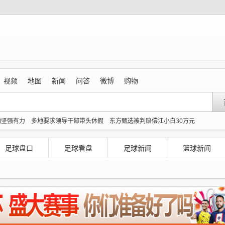
视频
地图
新闻
问答
微博
购物
加坚强有力
多地要求领导干部带头休假
东方甄选被判赔偿江小白30万元
村民2千万拆迁款法院执行后仍拿不到
吉林一“温度计大楼”读数爆表
感觉全东北都
宇树科技 打新
10年前救人上央视的小伙抗洪牺牲
足球盘口
足球看盘
足球新闻
篮球新闻