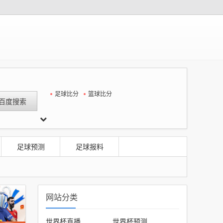
足球比分
篮球比分
在等7号
足球预测
足球报料
网站分类
世界杯直播
世界杯预测