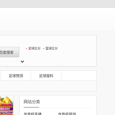
足球比分
篮球比分
60元才肯上楼
足球预测
足球报料
网站分类
世界杯直播
世界杯预测