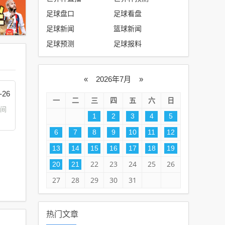
足球盘口
足球看盘
足球新闻
篮球新闻
足球预测
足球报料
«
2026年7月
»
-26
一
二
三
四
五
六
日
时间
1
2
3
4
5
6
7
8
9
10
11
12
13
14
15
16
17
18
19
22
23
24
25
26
20
21
27
28
29
30
31
热门文章