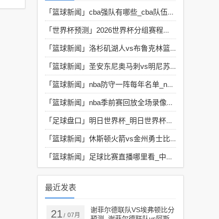
「篮球新闻」
cba强队有哪些_cba队伍实力排名
「世界杯预测」
2026世界杯分组赛程表_2026世界杯分组赛程表图片
「篮球新闻」
洛杉矶湖人vs布鲁克林篮网对阵预测_洛杉矶湖人与篮网
「篮球新闻」
圣安东尼奥马刺vs明尼苏达森林狼比分预测_圣安东尼奥马刺vs华盛顿奇才
「篮球新闻」
nba防守一阵每年名单_nba近几年防守一阵
「篮球新闻」
nba季前赛回放全场录像高清_nba季前赛2021回看
「足球盘口」
明日世界杯_明日世界杯乒乓球赛程表
「篮球新闻」
休斯顿火箭vs金州勇士比分预测_休斯顿火箭队比赛视频直播
「篮球新闻」
足球比赛直播哪里看_中国日本足球比赛直播哪里看
最近发表
谢菲尔德联队VS埃弗顿比分
21
07月
/
预测_谢菲尔德联队vs阿斯