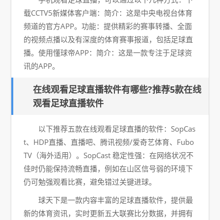
载CCTV5新媒体客户端：简介：这是中央电视台体育
频道的官方APP。功能：提供精彩的赛事转播、全面
的视频点播以及有深度的体育赛事报道，包括足球直
播。使用懂球帝APP：简介：这是一款专注于足球资
讯的APP。
在线观看足球直播软件有哪些?推荐5款在线
观看足球直播软件
以下推荐五款在线观看足球直播的软件：SopCas
t、HDP直播、直播吧、腾讯视频/爱奇艺体育、Fubo
TV（海外适用）。SopCast 稳定性强：在网络状况不
佳时仍能保持流畅直播，例如在山区信号弱的环境下
仍可勉强观看比赛，避免错过关键进球。
球天下是一款内容丰富的足球直播软件，提供最
新的体育资讯，实时更新五大联赛比分数据，并拥有