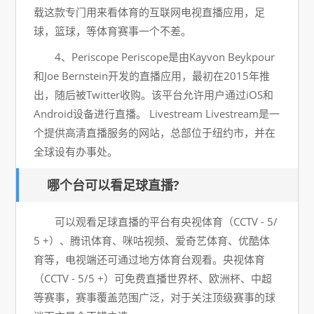
载这款专门用来看体育的互联网电视直播应用，足
球，篮球，等体育赛事一个不差。
4、Periscope Periscope是由Kayvon Beykpour
和Joe Bernstein开发的直播应用，最初在2015年推
出，随后被Twitter收购。该平台允许用户通过iOS和
Android设备进行直播。 Livestream Livestream是一
个提供高清直播服务的网站，总部位于纽约市，并在
全球设有办事处。
哪个台可以看足球直播?
可以观看足球直播的平台有央视体育（CCTV - 5/
5 +）、腾讯体育、咪咕视频、爱奇艺体育、优酷体
育等，电视端还可通过地方体育台观看。央视体育
（CCTV - 5/5 +）可免费直播世界杯、欧洲杯、中超
等赛事，赛事覆盖范围广泛，对于关注顶级赛事的球