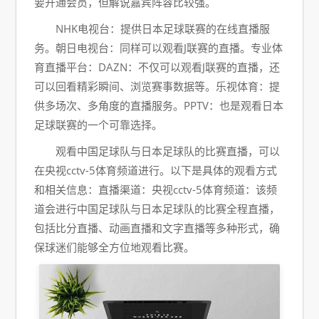
要开通会员，但解说嘉宾阵容比较强。
NHK电视台：提供日本足球联赛的在线直播服
务。朝日电视台：同样可以观看J联赛的直播。专业体
育直播平台：DAZN：不仅可以观看J联赛的直播，还
可以回看精彩瞬间、浏览赛事数据等。乐视体育：提
供多场次、多角度的直播服务。PPTV：也是观看日本
足球联赛的一个可靠选择。
观看中国足球队与日本足球队的比赛直播，可以
在央视cctv-5体育频道进行。以下是具体的观看方式
和相关信息：直播渠道：央视cctv-5体育频道：该频
道会进行中国足球队与日本足球队的比赛全程直播，
包括比分直播、动画直播和文字直播等多种形式，确
保球迷们能够全方位地观看比赛。