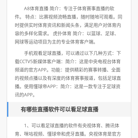
A8体育直播 简介：专注于体育赛事直播的软
件。 特点：比赛视频流畅直播，随时随地可观看。同
时提供实时体育资讯和新闻头条，满足用户对体育内
容的多样化需求。 虎扑体育 简介：以篮球、足球、
网球等运动项目为主的专业体育客户端。
手机观看足球直播，可以通过以下几种方式：下
载CCTV5新媒体客户端：简介：这是中央电视台体育
频道的官方APP。功能：提供精彩的赛事转播、全面
的视频点播以及有深度的体育赛事报道，包括足球直
播。使用懂球帝APP：简介：这是一款专注于足球资
讯的APP。
有哪些直播软件可以看足球直播
1、可以看足球直播的软件有央视体育、腾讯体
育、咪咕视频、懂球帝和虎牙直播。央视体育是官方