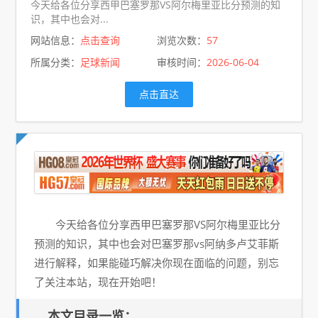
今天给各位分享西甲巴塞罗那VS阿尔梅里亚比分预测的知
识，其中也会对...
网站信息：
点击查询
浏览次数：
57
所属分类：
足球新闻
审核时间：
2026-06-04
点击直达
今天给各位分享西甲巴塞罗那VS阿尔梅里亚比分
预测的知识，其中也会对巴塞罗那vs阿纳多卢艾菲斯
进行解释，如果能碰巧解决你现在面临的问题，别忘
了关注本站，现在开始吧！
本文目录一览：