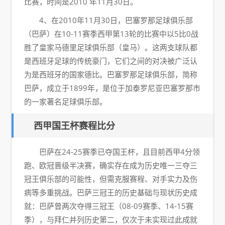
比赛，时间是2010 年11月30日。
4、在2010年11月30日，巴塞罗那足球俱乐部
（巴萨）在10-11赛季西甲第13轮的比赛中以5比0战
胜了皇家马德里足球俱乐部（皇马）。这两支球队都
是西班牙足球的传统豪门，它们之间的对决被广泛认
为是西班牙的国家德比。巴塞罗那足球俱乐部，简称
巴萨，成立于1899年，是位于加泰罗尼亚巴塞罗那市
的一家著名足球俱乐部。
西甲国王杯赛程比分
巴萨在24-25赛季已夺国王杯，且目前西甲4分领
跑、欧冠晋级半决赛，确实存在成为历史唯一三夺三
冠王俱乐部的可能性，但需克服赛程、对手实力及伤
病等多重挑战。巴萨三冠王的历史基础与现状历史成
就：巴萨曾两次夺得三冠王（08-09赛季、14-15赛
季），与拜仁并列历史第二，仅次于未实现过此成就