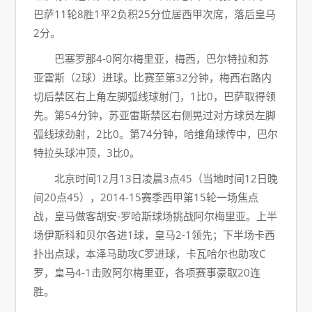
巴萨11轮8胜1平2负积25分位居西甲次席，落后皇马
2分。
巴塞罗那4-0阿尔梅里亚，梅西，巴尔特拉和苏
亚雷斯（2球）进球。比赛至第32分钟，梅西右路内
切后禁区右上角左脚弧线球射门，1比0，巴萨取得领
先。第54分钟，苏亚雷斯禁区右侧晃过对方球员左脚
弧线球劲射，2比0。第74分钟，哈维角球传中，巴尔
特拉头球冲顶，3比0。
北京时间12月13日凌晨3点45（当地时间12日晚
间20点45），2014-15赛季西甲第15轮一场焦点
战，皇马做客胡安-罗哈斯球场挑战阿尔梅里亚。上半
场伊斯科和贝尔各进1球，皇马2-1领先；下半场卡西
扑出点球，本泽马助攻C罗进球，卡瓦哈尔也助攻C
罗，皇马4-1击败阿尔梅里亚，各项赛事豪取20连
胜。