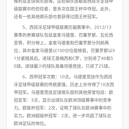
维利亚足球俱乐部等。这些俱乐部都是西班牙足球甲
级联赛中的佼佼者，曾多次在国王杯中夺冠。此外，
还有一些其他俱乐部也曾获得过国王杯冠军。
5、西班牙足球甲级联赛历届赛事中，2012/13
赛季的参赛球队包括皇家马德里、巴塞罗那、瓦伦西
亚等，积分榜上，皇家马德里和巴塞罗那分列前两
位，其中皇家马德里以100分位居榜首，巴塞罗那以9
1分紧随其后。进球王是梅西和C罗，分别进了46和5
0球。进球最少的球队是桑坦德竞技，只进了25球。
6、西甲冠军次数：10次。马德里竞技作为西班
牙足球甲级联赛的传统豪强，历史上共夺得了10次西
甲冠军。马德里竞技足球俱乐部的其他荣誉包括：欧
冠亚军：3次，显示出球队在欧洲顶级赛事中的竞争
力。欧联杯冠军：2次，证明了球队在欧洲赛事中的
实力。欧洲超级杯冠军：2次，进一步巩固了球队在
欧洲足坛的地位。