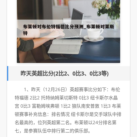
昨天英超比分(2比2、0比3、0比3等)
1、昨天（12月26日）英超赛事比分如下：布伦
特福德 2比2 托特纳姆莱切斯特 0比3 纽卡斯尔水晶
宫 0比3 富勒姆埃弗顿 1比2 狼队南安普敦 1比3 布莱
顿赛事补充信息：排名情况 纽卡斯尔是交手球队中排
名最高的，位列英超第二名。布莱顿以24分排名第
七，是参赛队伍中排行第二的俱乐部。