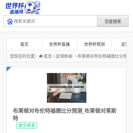
首页
世界杯直播
世界杯预测
足球
您现在的位置：
首页
足球新闻
布莱顿对布伦特福德比分预测
布莱顿对布伦特福德比分预测_布莱顿对莱斯
特
提交收录