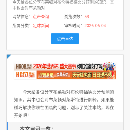
今天给各位分享布莱顿对布伦特福德比分预测的知识，其
中也会对布莱顿对...
网站信息：
点击查询
浏览次数：
53
所属分类：
足球新闻
审核时间：
2026-06-04
点击直达
今天给各位分享布莱顿对布伦特福德比分预测的
知识，其中也会对布莱顿对莱斯特进行解释，如果能
碰巧解决你现在面临的问题，别忘了关注本站，现在
开始吧！
本文目录一览：