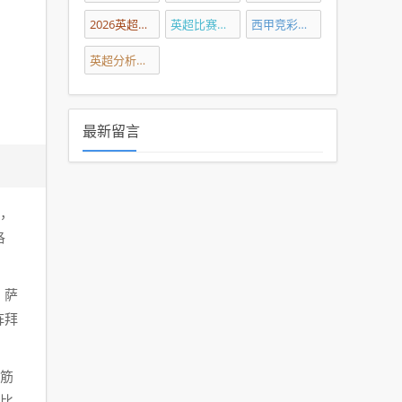
2026英超时间表
(6)
英超比赛预测
(6)
西甲竞彩推荐
(5)
英超分析比分预测
(6)
最新留言
球，
洛
、萨
阵拜
腿筋
的比