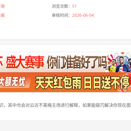
查询
浏览次数：
51
新闻
审核时间：
2026-06-04
知识，其中也会对云达不莱梅主场进行解释，如果能碰巧解决你现在面