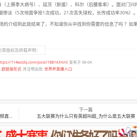
莱奇（上赛季大病号）、延茨（新援）、科尔（后腰客串）。面对门兴
惨淡（5次地面争抢1次成功，21次丢失球权，长传成功率30%）
主场的介绍到此就结束了，不知道你从中找到你需要的信息了吗 ？如
文章版权及转载声明：
ttps://114wzdq.com/post/18814.html
发布于 06-04
超链接形式
并注明出处
世界杯直播入口
下一篇
频直播
五大联赛为什么只有英超叫超_为什么是五大联赛