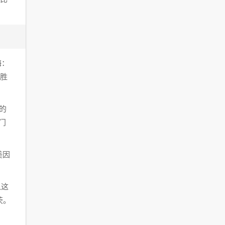
梅：
尝胜
的
门
美因
以这
茨。