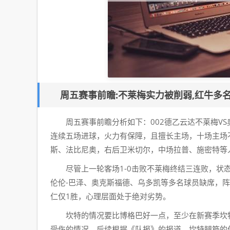
周五赛事前瞻:不莱梅实力被削弱,红牛多
周五赛事前瞻分析如下：002德乙云达不莱梅V
连续五场进球，火力有保障，且擅长主场，十场主场
斯、法比尼奥，右后卫米切尔，中场拉普、施密特等
尽管上一轮客场1-0击败不莱梅终结三连败，
伦伦-巴泽、奥克斯福德、乌多凯等多名球员缺席，
仁仅1胜，心理层面处于绝对劣势。
坎特的情况要比博格巴好一点，至少在新赛季坎特
受伤的情况。后续根据《队报》的报道，坎特腿筋的