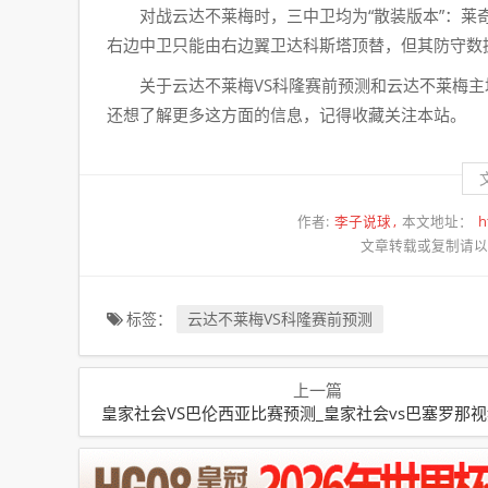
对战云达不莱梅时，三中卫均为“散装版本”：
右边中卫只能由右边翼卫达科斯塔顶替，但其防守数据
关于云达不莱梅VS科隆赛前预测和云达不莱梅
还想了解更多这方面的信息，记得收藏关注本站。
作者:
李子说球
本文地址：
h
文章转载或复制请以
标签：
云达不莱梅VS科隆赛前预测
上一篇
皇家社会VS巴伦西亚比赛预测_皇家社会vs巴塞罗那视