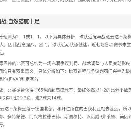
出战,自然猫腻十足
分预测为2：1或1：1。以下为具体分析：球队近况与战意云达不莱
巨大，因此战意强烈。然而，球队近期状态低迷，近七场各项赛事未
足。
兴格拉德巴赫的比赛可总结为一场充满争议判罚、战术调整与人员变动影响
面均具有双重意义。具体分析如下：比赛进程与争议判罚门兴率先破
越位但VAR判定有效。
，比赛尽管获得了65%的超高控球率，最终依然以1-2的比分不敌
得1胜2平3负，进7球失14球。
。云达不莱梅坐落于德国北部，和拜仁所在的巴伐利亚相去甚远，所
梅、多特蒙德、门兴格拉德巴赫、斯图尔特、汉诺威9弗莱堡、美因
哥。