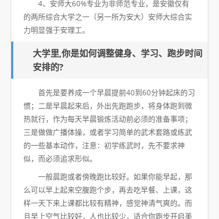
4、安师大60%专业为非师范专业，是安徽仅有
的两所综合大学之一（另一所为安大）安师大综合实
力明显强于安理工。
大学里,你是如何调整健身、学习、跑步时间
安排的?
首先是要养成一个早晨提前40到60分钟起床的习
惯；二是早晨起来后，外出先跑跑步，将身体跑到微
热就行，作为每天早晨锻炼活动前必须的准备事项；
三是做做广播体操，或者学习简单的武术套路或练武
的一些基本动作，注意：初学练武时，先不要求神
似，而必须追求形似。
一般晨跑或者傍晚跑比较好。如果你能早起，那
么可以早上起来空腹跑个步，再去吃早餐、上课，这
样一天下来上课都比较有精神，感觉神清气爽的。而
且早上空气比较好，人也比较少，适合你跑步开启美