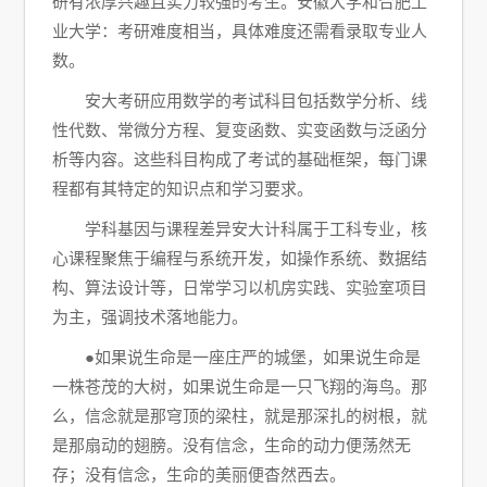
研有浓厚兴趣且实力较强的考生。安徽大学和合肥工
业大学：考研难度相当，具体难度还需看录取专业人
数。
安大考研应用数学的考试科目包括数学分析、线
性代数、常微分方程、复变函数、实变函数与泛函分
析等内容。这些科目构成了考试的基础框架，每门课
程都有其特定的知识点和学习要求。
学科基因与课程差异安大计科属于工科专业，核
心课程聚焦于编程与系统开发，如操作系统、数据结
构、算法设计等，日常学习以机房实践、实验室项目
为主，强调技术落地能力。
●如果说生命是一座庄严的城堡，如果说生命是
一株苍茂的大树，如果说生命是一只飞翔的海鸟。那
么，信念就是那穹顶的梁柱，就是那深扎的树根，就
是那扇动的翅膀。没有信念，生命的动力便荡然无
存；没有信念，生命的美丽便杳然西去。