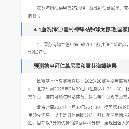
霍芬海姆在德甲第2轮以4-1战胜拜仁慕尼黑，
脚虾”。
4-1血洗拜仁!霍村神锋3战9球太惊艳,国
1、霍芬海姆在德甲第2轮以4-1战胜拜仁慕尼
“软脚虾”。
预测德甲拜仁慕尼黑和霍芬海姆结果
比赛基本信息赛事性质：2025/26赛季德甲联
间：北京时间2025年9月20日（星期六）21：30。
播平台：国内可通过咪咕体育、抖音等平台观看直播
北京时间2021年1月30日22：30，德甲第
甲领先优势。以下是具体前瞻分析：拜仁慕尼黑情况
胜。目前以7分的优势领跑德甲积分榜，展现出强大