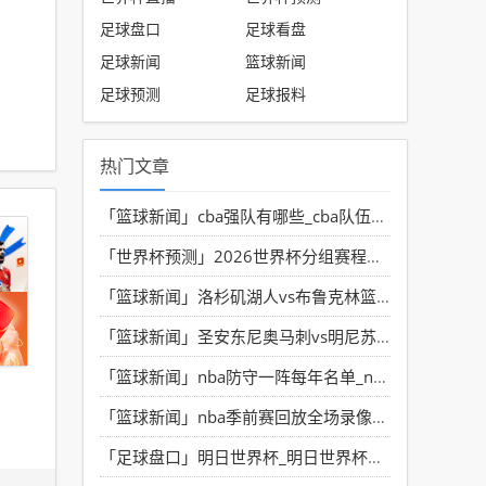
足球盘口
足球看盘
足球新闻
篮球新闻
足球预测
足球报料
热门文章
「篮球新闻」
cba强队有哪些_cba队伍实力排名
「世界杯预测」
2026世界杯分组赛程表_2026世界杯分组赛程表图片
「篮球新闻」
洛杉矶湖人vs布鲁克林篮网对阵预测_洛杉矶湖人与篮网
「篮球新闻」
圣安东尼奥马刺vs明尼苏达森林狼比分预测_圣安东尼奥马刺vs华盛顿奇才
「篮球新闻」
nba防守一阵每年名单_nba近几年防守一阵
「篮球新闻」
nba季前赛回放全场录像高清_nba季前赛2021回看
「足球盘口」
明日世界杯_明日世界杯乒乓球赛程表