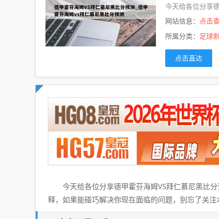
今天给各位分享德
网站信息：
点击
所属分类：
足球
点击直达
今天给各位分享德甲霍芬海姆VS拜仁慕尼黑比分
释，如果能碰巧解决你现在面临的问题，别忘了关注