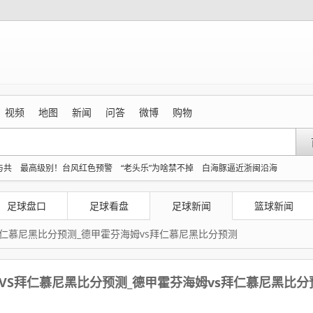
视频
地图
新闻
问答
微博
购物
与共
最高级别！台风红色预警
“老头乐”为啥禁不掉
白海豚逼近浙闽沿海
立”
小沈阳真去《披荆斩棘》了
以军士兵把枪口对准中国记者
上海暴雨红色预
国乒男单怎么赢回来
足球盘口
足球看盘
足球新闻
篮球新闻
拜仁慕尼黑比分预测_德甲霍芬海姆vs拜仁慕尼黑比分预测
VS拜仁慕尼黑比分预测_德甲霍芬海姆vs拜仁慕尼黑比分