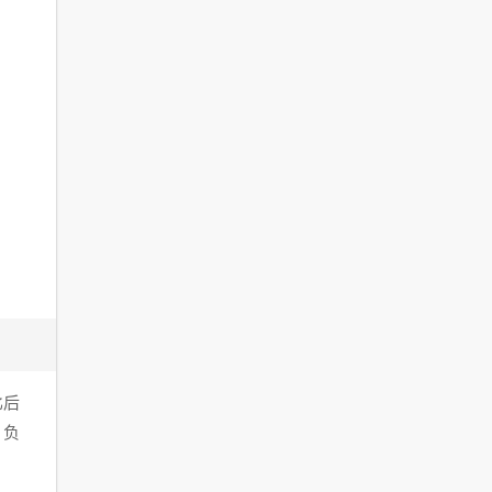
比后
：负