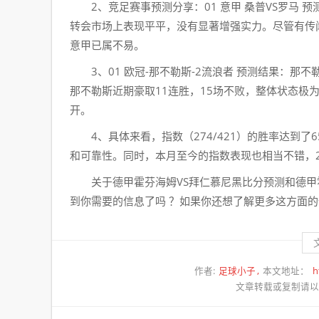
2、竞足赛事预测分享：01 意甲 桑普VS罗马
转会市场上表现平平，没有显著增强实力。尽管有传
意甲已属不易。
3、01 欧冠-那不勒斯-2流浪者 预测结果：
那不勒斯近期豪取11连胜，15场不败，整体状态极
开。
4、具体来看，指数（274/421）的胜率达到
和可靠性。同时，本月至今的指数表现也相当不错，2
关于德甲霍芬海姆VS拜仁慕尼黑比分预测和德甲
到你需要的信息了吗 ？如果你还想了解更多这方面
作者:
足球小子
本文地址：
h
文章转载或复制请以