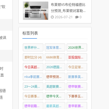
布莱顿VS布伦特福德比
“软
分预测_布莱顿对富勒姆
比分预测
2026-07-21
0
标签列表
被讽
世界杯什么时间2026
(4)
冠军体育最新版下载
(4)
2026世界杯开赛时间
(4)
即时比分
(4)
6686体育最新版下载
(7)
亚投国际体育最新版下载
(4)
今日英超预测推荐
(5)
2026德国世界杯小组赛程时间
今日足球最稳三串一推荐
(4)
(7)
赛时
频直
nba季前赛什么时候开打
(5)
德甲预测分析
(8)
新赛季英超预测
(7)
23～24英超赛程表
(6)
英超联赛预测
(6)
德甲联赛预测比分
(6)
固德
今日赛事预测分析
(6)
德甲今天比赛预测
(6)
下赛季五大联赛开赛时间
(5)
连
德甲前瞻推荐
(5)
最新英超预测分析
(6)
意甲新赛季赛程公布
(5)