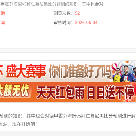
甲霍芬海姆VS拜仁慕尼黑比分预测的知识，其中也会对...
查询
浏览次数：
52
新闻
审核时间：
2026-06-04
预测的知识，其中也会对德甲霍芬海姆vs拜仁慕尼黑比分预测进行解
本站，现在开始吧！