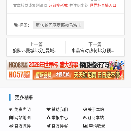
文章转载或复制请以
超链接形式
并注明出处
世界杯直播入口
标签：
第16轮巴塞罗那vs马洛卡
上一篇
下一篇
狼队vs曼城比分_曼城对阵热刺
水晶宫对热刺比分预测_水晶宫对热刺比分结果
更多精彩
免责声明
赞助我们
关于本站
网站地图
举报中心
订阅本站
官方微博
官方博客
申请收录