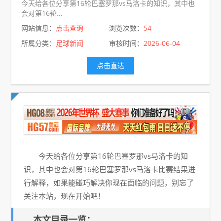
今天给各位分享第16轮巴塞罗那vs马洛卡的知识，其中也
会对第16轮...
网站信息：
点击查询
浏览次数：
54
所属分类：
足球新闻
审核时间：
2026-06-04
点击直达
今天给各位分享第16轮巴塞罗那vs马洛卡的知
识，其中也会对第16轮巴塞罗那vs马洛卡比赛结果进
行解释，如果能碰巧解决你现在面临的问题，别忘了
关注本站，现在开始吧！
本文目录一览：