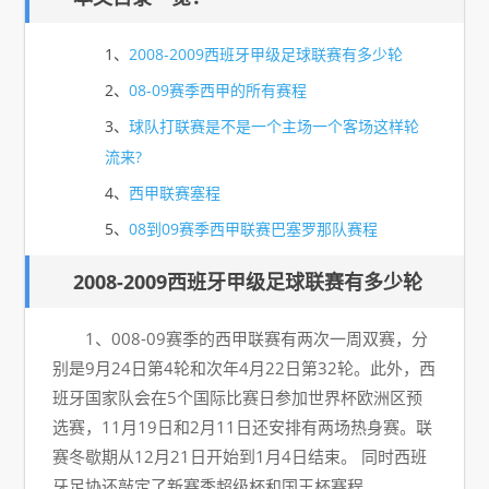
1、
2008-2009西班牙甲级足球联赛有多少轮
2、
08-09赛季西甲的所有赛程
3、
球队打联赛是不是一个主场一个客场这样轮
流来?
4、
西甲联赛塞程
5、
08到09赛季西甲联赛巴塞罗那队赛程
2008-2009西班牙甲级足球联赛有多少轮
1、008-09赛季的西甲联赛有两次一周双赛，分
别是9月24日第4轮和次年4月22日第32轮。此外，西
班牙国家队会在5个国际比赛日参加世界杯欧洲区预
选赛，11月19日和2月11日还安排有两场热身赛。联
赛冬歇期从12月21日开始到1月4日结束。 同时西班
牙足协还敲定了新赛季超级杯和国王杯赛程。