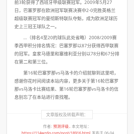
前3轮获得了西班牙甲级联赛冠军。2009年5月27
日，巴塞罗那在欧洲冠军联赛决赛中2-0完胜英格兰
超级联赛冠军的曼彻斯特联队夺魁，成为欧洲足球历
史上三冠王球队之一。
...（排名4至20的球队此处省略）2008/2009赛
季西甲积分排名情况：巴塞罗那以87分获得西甲联赛
的冠军。皇家马德里和塞维利亚分别以78分和67分排
在第二和第三位。
第16轮巴塞罗那vs马洛卡的介绍就聊到这里吧，
感谢你花时间阅读本站内容，更多关于第16轮巴塞罗
那vs马洛卡比赛结果、第16轮巴塞罗那vs马洛卡的信
息别忘了在本站进行查找喔。
文章版权及转载声明：
作者:
预测评级
本文地址：
https://114wzdq.com/post/18916.html
发布于 06-04