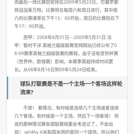
而最后一场比赛则安排在2009年5月23日，巴塞罗那
将迎战莱万特。比赛将在每周六和周日进行，其中周
六的比赛通常在下午15：00开始，周日的比赛则在下
午17：00开战。
西甲：2008年8月31日---2009年5月31日 法
甲：暂时不详 英格兰超级联赛官网网站已经公布了0
8-09赛季英格兰超级联赛的赛程，由于没有受到杯赛
（世界杯、欧锦赛）影响，本赛季英超持续时间更
长。从08年8月16日到09年5月24日结束。
球队打联赛是不是一个主场一个客场这样轮
流来?
不是！ 看情况，有时候是连续几个主场或者连续
几个客场。有时候是一个主场，然后下一场客场！ 你
说的那种情况赛各国联赛组委会考虑过了，不会出
现！ wh4hy A米和国米用的是同一个球场，所以他们