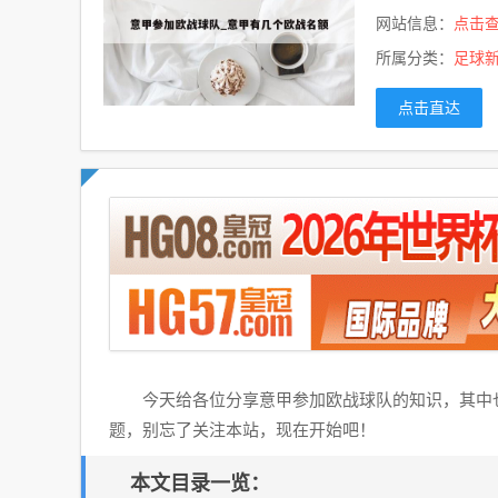
网站信息：
点击
所属分类：
足球
点击直达
今天给各位分享意甲参加欧战球队的知识，其中
题，别忘了关注本站，现在开始吧！
本文目录一览：