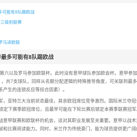
多可能有8队踢欧战
第三级别联赛
,罗马进欧联
甲最多可能有8队踢欧战
五第六以及罗马参加欧联杯。此时没有意甲球队参加欧会杯。意甲参
），共7支球队，同样从名额分配逻辑的特殊推导角度，可关联到最多
系产生的连锁反应等综合因素）。
军，亚特兰大当前状态最佳，其余欧冠席位竞争激烈。国际米兰夺冠
米兰已提前锁定下赛季欧冠席位，且最早可能在下轮比赛后锁定本赛季联赛冠
战意甲联赛和欧联杯的机会，这对其职业发展至关重要。意甲以战术
献和比赛阅读能力。同时，米兰作为传统豪门，能为球员提供更广阔