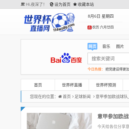
Hi,
夜深了！
设为首页
收藏本站
8月6日 星期四
农历 六月廿四
网页
音乐
图片
今日热搜：
把党建设得更
“China Cool”成海外热词
台风白海豚登陆地点更新
首页
世界杯直播
世界杯预测
您现在的位置：
首页
足球新闻
意甲参加欧战球队
意甲参加欧战
今天给各位分享意