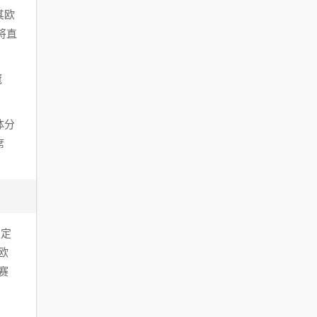
其欧
将直
冠
体分
席
锁定
欧
赛
决