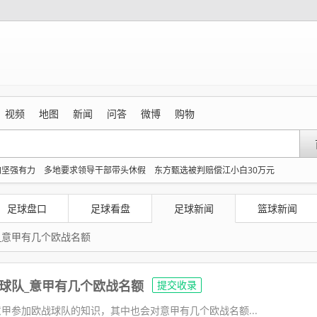
视频
地图
新闻
问答
微博
购物
加坚强有力
多地要求领导干部带头休假
东方甄选被判赔偿江小白30万元
村民2千万拆迁款法院执行后仍拿不到
吉林一“温度计大楼”读数爆表
感觉全东北都
看守所辅警收受10万获刑1年
画像师林宇辉：画梅姨7年 想亲眼看看
足球盘口
足球看盘
足球新闻
篮球新闻
_意甲有几个欧战名额
球队_意甲有几个欧战名额
提交收录
甲参加欧战球队的知识，其中也会对意甲有几个欧战名额...