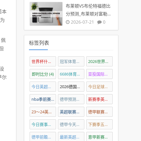
布莱顿VS布伦特福德比
若本
分预测_布莱顿对富勒姆
场为
比分预测
2026-07-21
0
：佩
标签列表
但
世界杯什么时间2026
(4)
冠军体育最新版下载
(4)
2026世界杯开赛时间
(4)
没
即时比分
(4)
6686体育最新版下载
(7)
亚投国际体育最新版下载
(4)
萨尔
今日英超预测推荐
(5)
2026德国世界杯小组赛程时间
今日足球最稳三串一推荐
(4)
(7)
nba季前赛什么时候开打
(5)
德甲预测分析
(8)
新赛季英超预测
(7)
23～24英超赛程表
(6)
英超联赛预测
(6)
德甲联赛预测比分
(6)
今日赛事预测分析
(6)
德甲今天比赛预测
(6)
下赛季五大联赛开赛时间
(5)
德甲前瞻推荐
(5)
最新英超预测分析
(6)
意甲新赛季赛程公布
(5)