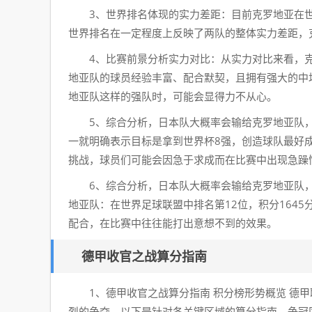
3、世界排名体现的实力差距：目前克罗地亚在世
世界排名在一定程度上反映了两队的整体实力差距，
4、比赛前景分析实力对比：从实力对比来看，
地亚队的球员经验丰富、配合默契，且拥有强大的中
地亚队这样的强队时，可能会显得力不从心。
5、综合分析，日本队大概率会输给克罗地亚队
一就明确表示目标是拿到世界杯8强，创造球队最好
挑战，球员们可能会因急于求成而在比赛中出现急躁
6、综合分析，日本队大概率会输给克罗地亚队
地亚队：在世界足球联盟中排名第12位，积分164
配合，在比赛中往往能打出意想不到的效果。
德甲收官之战算分指南
1、德甲收官之战算分指南 积分榜形势概览 德
烈的争夺。以下是针对各关键区域的算分指南。争冠