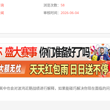
查询
浏览次数：
58
新闻
审核时间：
2026-06-04
，其中也会对波鸿近期战绩进行解释，如果能碰巧解决你现在面临的问