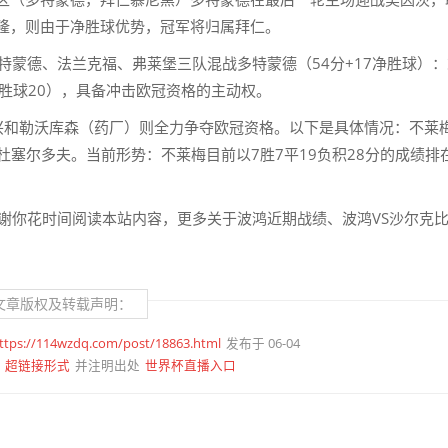
隆，则由于净胜球优势，冠军将归属拜仁。
多特蒙德、法兰克福、弗莱堡三队混战多特蒙德（54分+17净胜球）
胜球20），具备冲击欧冠资格的主动权。
兴和勒沃库森（药厂）则全力争夺欧冠资格。以下是具体情况：不莱
s 杜塞尔多夫。当前形势：不莱梅目前以7胜7平19负积28分的成绩排
谢你花时间阅读本站内容，更多关于波鸿近期战绩、波鸿VS沙尔克
文章版权及转载声明：
ttps://114wzdq.com/post/18863.html
发布于 06-04
超链接形式
并注明出处
世界杯直播入口