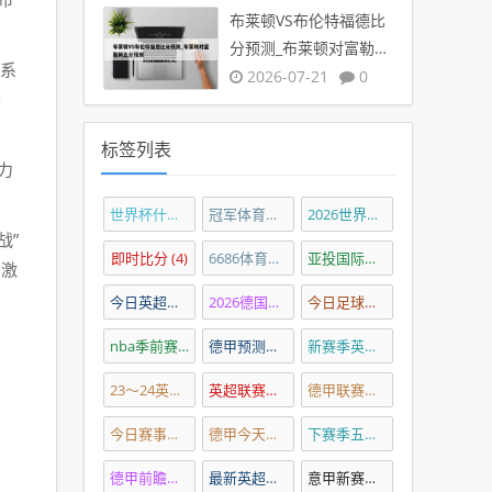
布莱顿VS布伦特福德比
分预测_布莱顿对富勒姆
派系
比分预测
2026-07-21
0
赛
标签列表
力
世界杯什么时间2026
(4)
冠军体育最新版下载
(4)
2026世界杯开赛时间
(4)
战”
即时比分
(4)
6686体育最新版下载
(7)
亚投国际体育最新版下载
(4)
的激
今日英超预测推荐
(5)
2026德国世界杯小组赛程时间
今日足球最稳三串一推荐
(4)
(7)
nba季前赛什么时候开打
(5)
德甲预测分析
(8)
新赛季英超预测
(7)
23～24英超赛程表
(6)
英超联赛预测
(6)
德甲联赛预测比分
(6)
今日赛事预测分析
(6)
德甲今天比赛预测
(6)
下赛季五大联赛开赛时间
(5)
德甲前瞻推荐
(5)
最新英超预测分析
(6)
意甲新赛季赛程公布
(5)