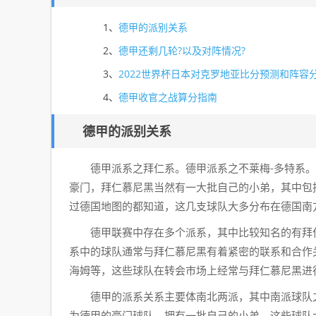
1、
德甲的派别关系
2、
德甲还剩几轮?以及对阵情况?
3、
2022世界杯日本对克罗地亚比分预测和阵容
4、
德甲收官之战算分指南
德甲的派别关系
德甲派系之拜仁系。德甲派系之不莱梅-多特系
豪门，拜仁慕尼黑当然有一大批自己的小弟，其中包
过德国地图的都知道，这几支球队大多分布在德国南
德甲联赛中存在多个派系，其中比较知名的有拜
系中的球队通常与拜仁慕尼黑有着紧密的联系和合作
海姆等，这些球队在转会市场上经常与拜仁慕尼黑进
德甲的派系关系主要体南北两派，其中南派球队
为德甲的豪门球队，拥有一批自己的小弟，这些球队