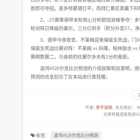
胜即可夺冠。若多特蒙德打平，而拜仁慕尼黑赢下科
2、-25赛季德甲末轮核心分析欧冠资格争夺：
轮对阵已降级的基尔，三分已到手（积分升至57，净
3、德甲今夜收官，不莱梅迎来保级生死战，门
保级生死战比赛对阵：不莱梅 vs 科隆，柏林联合 v
赛倒数第二，与身前的杜塞尔多夫有2分的差距。
波鸿VS沙尔克比分预测的介绍就聊到这里吧，感
预测的信息别忘了在本站进行查找喔。
作者:
李子说球
本文地址：
h
文章转载或复制请以
标签：
波鸿VS沙尔克比分预测