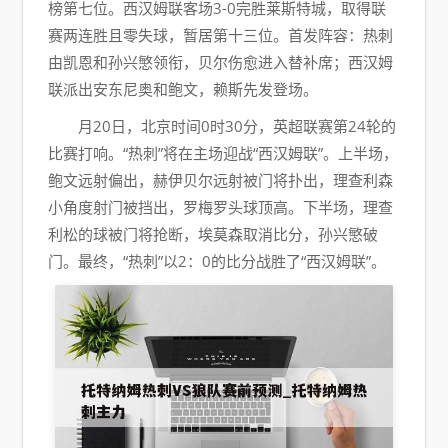
榜第七位。西汉姆联客场3-0完胜莱斯特城，取得联
赛两连胜且零失球，暂居第十三位。首发阵容：热刺
由凯恩和孙兴慜领衔，贝尔伤愈进入替补席；西汉姆
联派出安东尼奥和鲍文，赖斯先发登场。
月20日，北京时间0时30分，英超联赛第24轮的
比赛打响。“热刺”将在主场迎战“西汉姆联”。上半场，
鲍文远射偏出，赫伊贝尔远射被门将扑出，理查利森
小角度射门被挡出，罗梅罗头球顶高。下半场，理查
利松的球被门将抢断，埃莫森取消比分，孙兴慜破
门。最终，“热刺”以2：0的比分战胜了“西汉姆联”。