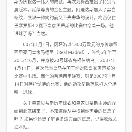
斯为庆祝这一伟大的成就，再次为梅西推出了特别专
属版本。延续尊贵的金色主题，阿迪达斯加入了黑白
条纹，展现一种简约而又不失奢华的设计。梅西仅在
巴塞罗那4-2赢下皇家贝蒂斯的比赛中穿着一场。他
进球了吗？当然。
007年1月1日，冈萨洛以1300万欧元的身价加盟
西甲豪门皇家马德里（Real Madrid），签约6年半至
2013年6月，并身披20号球衣亮相伯纳乌。 2007年
1月11日，首次代表皇马在国王杯对阵皇家贝蒂斯的
比赛中出场。而他的首场西甲联赛，则是2007年1月
14日对萨拉戈萨的比赛，他的助攻帮助范尼打入全场
唯一进球。
关于皇家贝蒂斯历年球衣和皇家贝蒂斯主帅的介
绍到此就结束了，不知道你从中找到你需要的信息了
吗 ？如果你还想了解更多这方面的信息，记得收藏关
注本站。