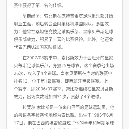
赛中获得了第二名的佳绩。
早期经历：索比斯在庞特普雷塔足球俱乐部开始
职业生涯，随后转会至阿莱格利港国际队。多国效
力：他曾在桑坦德竞技足球俱乐部、皇家贝蒂斯足球
俱乐部效力，积累了丰富的比赛经验。此外，他还曾
代表巴西U20国家队征战。
在2007/08赛季中，索比斯效力于西班牙的皇家
贝蒂斯足球俱乐部，身披25号球衣。这个赛季他出场
26次，攻入了4个进球。皇家贝蒂斯在当时的联赛中
排名13，位于第1级联赛，即西班牙甲级联赛。上一
个赛季，即2006/07赛季，索比斯继续在皇家贝蒂斯
效力，出场次数增加到31次，贡献了4个进球。
拉斐尔·索比斯是一位来自巴西的足球运动员，他
的粤语名字被亲切地称为索比斯。出生于1985年6月
17日，他在巴西的埃雷欣度过了他的童年和早期足球