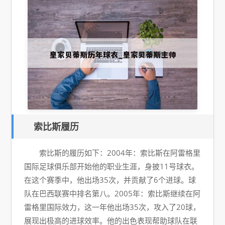
索比斯履历
索比斯的履历如下：2004年：索比斯在阿雷格里
国际足球俱乐部开始他的职业生涯，身披11号球衣。
在这个赛季中，他出场35次，并贡献了6个进球。球
队在巴西联赛中排名第八。2005年：索比斯继续在阿
雷格里国际效力，这一年他出场35次，攻入了20球，
展现出极高的进球效率。他的出色表现帮助球队在联