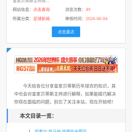
皇家贝蒂斯主帅进...
网站信息：
点击查询
浏览次数：
49
所属分类：
足球新闻
审核时间：
2026-06-04
点击直达
今天给各位分享皇家贝蒂斯历年球衣的知识，其
中也会对皇家贝蒂斯主帅进行解释，如果能碰巧解决
你现在面临的问题，别忘了关注本站，现在开始吧！
本文目录一览：
1、
阿希尔·埃马纳·埃德兹米履历