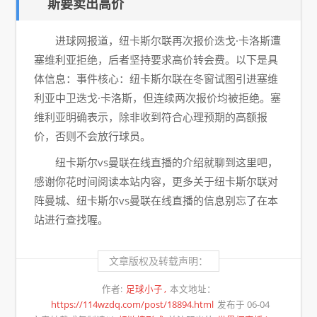
斯要卖出高价
进球网报道，纽卡斯尔联再次报价迭戈·卡洛斯遭
塞维利亚拒绝，后者坚持要求高价转会费。以下是具
体信息：事件核心：纽卡斯尔联在冬窗试图引进塞维
利亚中卫迭戈·卡洛斯，但连续两次报价均被拒绝。塞
维利亚明确表示，除非收到符合心理预期的高额报
价，否则不会放行球员。
纽卡斯尔vs曼联在线直播的介绍就聊到这里吧，
感谢你花时间阅读本站内容，更多关于纽卡斯尔联对
阵曼城、纽卡斯尔vs曼联在线直播的信息别忘了在本
站进行查找喔。
文章版权及转载声明：
作者:
足球小子
本文地址：
https://114wzdq.com/post/18894.html
发布于 06-04