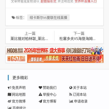
文章转载或复制请以
超链接形式
并注明出处
世界杯直播入口
标签：
纽卡斯尔vs曼联在线直播
上一篇
下一篇
莱比锡对柏林联_莱比锡对柏林联合比赛结果
杜塞多夫VS海登海姆比分预测_杜塞多夫对菲尔特比分预测
更多精彩
免责声明
赞助我们
关于本站
网站地图
举报中心
订阅本站
官方微博
官方博客
申请收录
百度统计