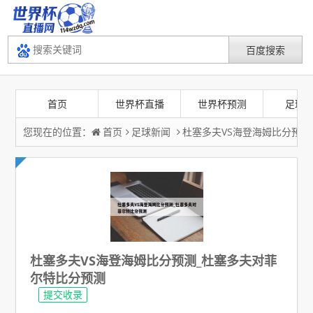
首页
世界杯直播
世界杯预测
足球
您现在的位置：
首页
足球新闻
杜塞多夫VS海登海姆比分预测
杜塞多夫VS海登海姆比分预测_杜塞多夫对菲
尔特比分预测
提交收录