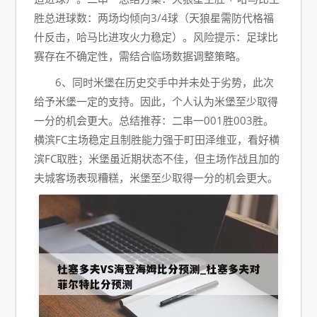
胜总进球数：两场均倾向3/4球（天狼星需防代格福
什反击，哈马比进攻火力稳定）。风险提示：足球比
赛存在不确定性，需结合临场数据调整策略。
6、同时米堡在历史交手中并未处于劣势，此次
给予米堡一定的支持。因此，个人认为米堡至少取得
一分的机会更大。总结推荐：二串一001胜003胜。
横滨FC主场稳定且制胜能力强于町田泽维亚，看好横
滨FC取胜；米堡虽近期状态不佳，但主场作战且加的
夫城客场表现糟糕，米堡至少取得一分的机会更大。