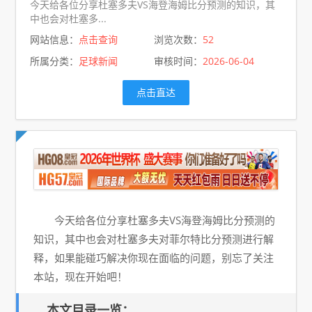
今天给各位分享杜塞多夫VS海登海姆比分预测的知识，其
中也会对杜塞多...
网站信息：
点击查询
浏览次数：
52
所属分类：
足球新闻
审核时间：
2026-06-04
点击直达
今天给各位分享杜塞多夫VS海登海姆比分预测的
知识，其中也会对杜塞多夫对菲尔特比分预测进行解
释，如果能碰巧解决你现在面临的问题，别忘了关注
本站，现在开始吧！
本文目录一览：