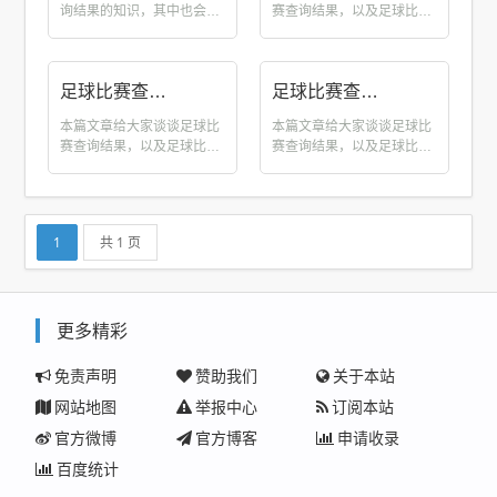
询结果的知识，其中也会对
赛查询结果，以及足球比赛
足球比赛...
查询结果...
足球比赛查询结果_足球比赛查询结果唯彩足球
足球比赛查询结果_足球比赛查询结果火线直达org
本篇文章给大家谈谈足球比
本篇文章给大家谈谈足球比
赛查询结果，以及足球比赛
赛查询结果，以及足球比赛
查询结果...
查询结果...
1
共 1 页
更多精彩
免责声明
赞助我们
关于本站
网站地图
举报中心
订阅本站
官方微博
官方博客
申请收录
百度统计