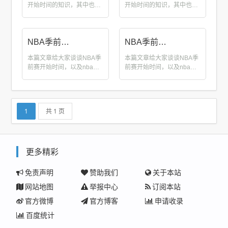
开始时间的知识，其中也会
开始时间的知识，其中也会
对nb...
对nb...
NBA季前赛开始时间_nba季前赛是什么时候
NBA季前赛开始时间_nba季前赛什么时候开20212022
本篇文章给大家谈谈NBA季
本篇文章给大家谈谈NBA季
前赛开始时间，以及nba季
前赛开始时间，以及nba季
前赛...
前赛...
1
共 1 页
更多精彩
免责声明
赞助我们
关于本站
网站地图
举报中心
订阅本站
官方微博
官方博客
申请收录
百度统计