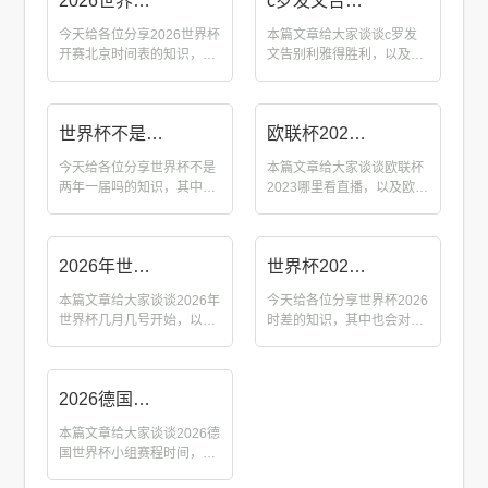
2026世界杯开赛北京时间表_2026世界杯 赛制
c罗发文告别利雅得胜利_c罗鼓励
今天给各位分享2026世界杯
本篇文章给大家谈谈c罗发
开赛北京时间表的知识，其
文告别利雅得胜利，以及c
中也...
罗鼓励对...
世界杯不是两年一届吗_世界杯不是两年一届吗为什么
欧联杯2023哪里看直播_欧联杯哪里转播
今天给各位分享世界杯不是
本篇文章给大家谈谈欧联杯
两年一届吗的知识，其中也
2023哪里看直播，以及欧联
会对世界...
杯哪...
2026年世界杯几月几号开始_2026年世界杯几月份举行
世界杯2026时差_世界杯时间2026
本篇文章给大家谈谈2026年
今天给各位分享世界杯2026
世界杯几月几号开始，以及
时差的知识，其中也会对世
20...
界杯...
2026德国世界杯小组赛程时间_2022德国世界杯出局
本篇文章给大家谈谈2026德
国世界杯小组赛程时间，以
及2...