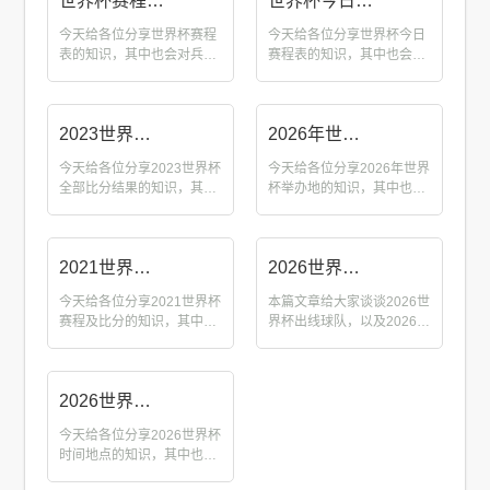
世界杯赛程表_兵让球世界杯赛程表
世界杯今日赛程表_世界杯今日赛程表格
今天给各位分享世界杯赛程
今天给各位分享世界杯今日
表的知识，其中也会对兵让
赛程表的知识，其中也会对
球世界杯...
世界杯今...
2023世界杯全部比分结果_2022年世界杯比分一览表
2026年世界杯举办地_世界杯几月份开始
今天给各位分享2023世界杯
今天给各位分享2026年世界
全部比分结果的知识，其中
杯举办地的知识，其中也会
也会...
对世...
2021世界杯赛程及比分_2021世界杯赛程表时间622
2026世界杯出线球队_2026世界杯出线球队伊朗
今天给各位分享2021世界杯
本篇文章给大家谈谈2026世
赛程及比分的知识，其中也
界杯出线球队，以及2026
会对...
世...
2026世界杯时间地点_2026世界杯时间地点公布
今天给各位分享2026世界杯
时间地点的知识，其中也会
对2...